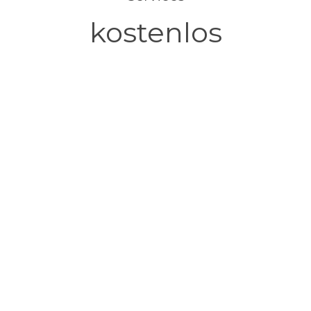
kostenlos
professioneller Email-Support
unbegrenzter Speicherplatz
Online-Dokumentation
Schnittstellen
ePhysio, eErgo, eNutri, eLogo, Sanasearch
Zur Anmeldung