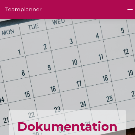
Team­planner
Dokumen­tation