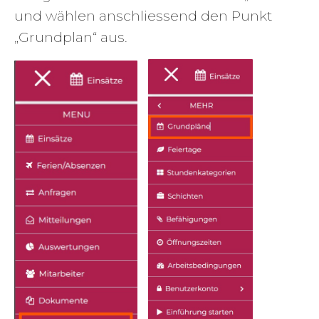
und wählen anschliessend den Punkt
„Grundplan“ aus.